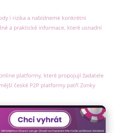
ody i rizika a nabídneme konkrétní
lné a praktické informace, které usnadní
online platformy, které propojují žadatele
ámější české P2P platformy patří Zonky