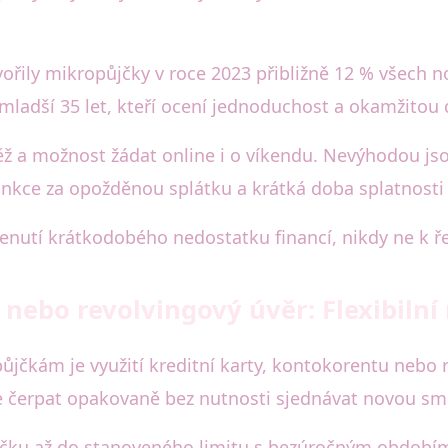
tvořily mikropůjčky v roce 2023 přibližně 12 % všech
dé mladší 35 let, kteří ocení jednoduchost a okamžito
ž a možnost žádat online i o víkendu. Nevýhodou jso
nkce za opožděnou splátku a krátká doba splatnosti (
lenutí krátkodobého nedostatku financí, nikdy ne k 
 nebo revolvingový úvěr: Flexibilní
půjčkám je využití kreditní karty, kontokorentu nebo
 lze čerpat opakovaně bez nutnosti sjednávat novou sm
jčku až do stanoveného limitu s bezúročným obdobím 