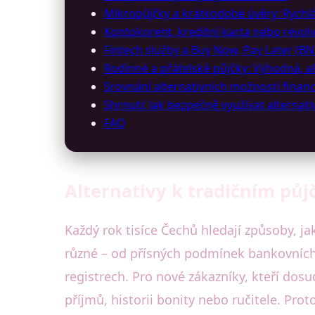
Mikropůjčky a krátkodobé úvěry: Rychl
Kontokorent, kreditní karta nebo revolvi
Fintech služby a Buy Now, Pay Later (BN
Rodinné a přátelské půjčky: Výhodná, ale
Srovnání alternativních možností finan
Shrnutí: Jak bezpečně využívat alternat
FAQ
Alternativy k tradičním půj
Každý rok tisíce Čechů hledají způsoby, j
různé – od přísných podmínek bankovních
registrech. Pro nové zákazníky, kteří dosu
příjmů, historii bonity nebo ručitele. Prot