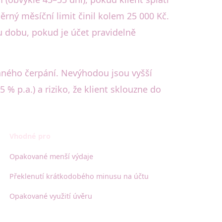
rný měsíční limit činil kolem 25 000 Kč.
u dobu, pokud je účet pravidelně
aného čerpání. Nevýhodou jsou vyšší
% p.a.) a riziko, že klient sklouzne do
Vhodné pro
Opakované menší výdaje
Překlenutí krátkodobého minusu na účtu
Opakované využití úvěru