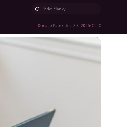
Dnes je Pátek dne 7 8. 2026
· 22°C