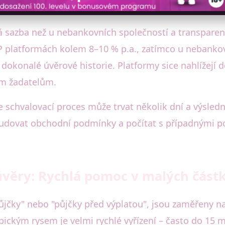
á sazba než u nebankovních společností a transparen
platformách kolem 8–10 % p.a., zatímco u nebankovn
dokonalé úvěrové historie. Platformy sice nahlížejí do
ím žadatelům.
že schvalovací proces může trvat několik dní a výsled
tudovat obchodní podmínky a počítat s případnými p
úvěry: Rychlá pomoc v malých část
jčky" nebo "půjčky před výplatou", jsou zaměřeny n
pickým rysem je velmi rychlé vyřízení – často do 15 m