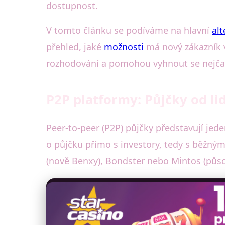
dostupnost.
V tomto článku se podíváme na hlavní
alt
přehled, jaké
možnosti
má nový zákazník
rozhodování a pomohou vyhnout se nejča
P2P platformy: Půjčky od li
Peer-to-peer (P2P) půjčky představují jede
o půjčku přímo s investory, tedy s běžnými
(nově Benxy), Bondster nebo Mintos (působí