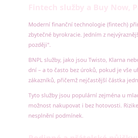
Fintech služby a Buy Now, P
Moderní finanční technologie (fintech) při
zbytečné byrokracie. Jedním z nejvýraznějš
později".
BNPL služby, jako jsou Twisto, Klarna nebo
dní – a to často bez úroků, pokud je vše 
zákazníků, přičemž nejčastější částka jed
Tyto služby jsou populární zejména u ml
možnost nakupovat i bez hotovosti. Rizik
nesplnění podmínek.
Rodinné a přátelské půjčky: