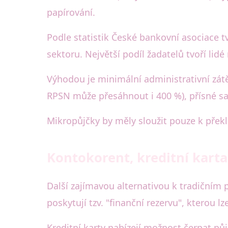
papírování.
Podle statistik České bankovní asociace 
sektoru. Největší podíl žadatelů tvoří li
Výhodou je minimální administrativní zátě
RPSN může přesáhnout i 400 %), přísné sa
Mikropůjčky by měly sloužit pouze k přek
Kontokorent, kreditní karta
Další zajímavou alternativou k tradičním 
poskytují tzv. "finanční rezervu", kterou
Kreditní karty nabízejí možnost čerpat pů