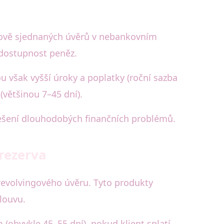
 nově sjednaných úvěrů v nebankovním
u dostupnost peněz.
u však vyšší úroky a poplatky (roční sazba
většinou 7–45 dní).
řešení dlouhodobých finančních problémů.
 rezerva
 revolvingového úvěru. Tyto produkty
louvu.
(obvykle 45–55 dní), pokud klient splatí