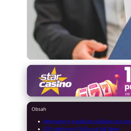
rychlapujckaihned.cz
Nové možnosti fin
v roce 2024
Obsah
25. 6. 2026
· 11 min čtení · Autor: Lucie Navrátilová
Alternativy k tradičním půjčkám pro nov
P2P platformy: Půjčky od lidí lidem