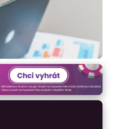
 tradičním půjčkám