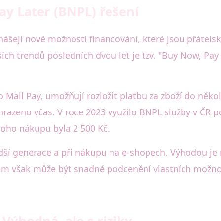
ay Later (BNPL) řešení
nášejí nové možnosti financování, které jsou přátelsk
ích trendů posledních dvou let je tzv. "Buy Now, Pay 
 Mall Pay, umožňují rozložit platbu za zboží do někol
uhrazeno včas. V roce 2023 využilo BNPL služby v ČR p
noho nákupu byla 2 500 Kč.
adší generace a při nákupu na e-shopech. Výhodou je
em však může být snadné podcenění vlastních možnos
 Výhodná, ale s riziky