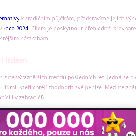
ernativy
k tradičním půjčkám, představíme jejich výh
 v
roce 2024
. Cílem je poskytnout přehledné, srovnate
stějším nástrahám.
dí lidem
n z nejvýraznějších trendů posledních let. Jedná se o 
 lidmi, kteří chtějí zhodnotit své peníze. Mezi nejzn
cí i v zahraničí).