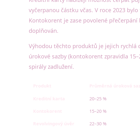
vyčerpanou částku včas. V roce 2023 bylo 
Kontokorent je zase povolené přečerpání 
doplňován.
Výhodou těchto produktů je jejich rychl
úrokové sazby (kontokorent zpravidla 15–2
spirály zadlužení.
Produkt
Průměrná úroková sazb
Kreditní karta
20–25 %
Kontokorent
15–20 %
Revolvingový úvěr
22–30 %