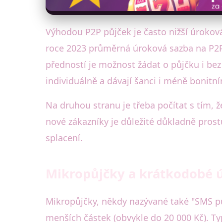
Výhodou P2P půjček je často nižší úrokov
roce 2023 průměrná úroková sazba na P2P 
předností je možnost žádat o půjčku i bez 
individuálně a dávají šanci i méně bonitn
Na druhou stranu je třeba počítat s tím, 
nové zákazníky je důležité důkladně pros
splacení.
Mikropůjčky a krátkodobé 
Mikropůjčky, někdy nazývané také "SMS pů
menších částek (obvykle do 20 000 Kč). Ty