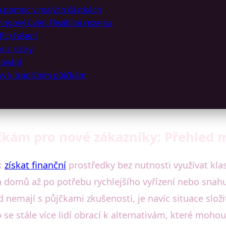
á pomoc v malých částkách
ngový úvěr: Flexibilní rezerva
PL) řešení
 s riziky
cování
ivy k tradičním půjčkám
čkám pro nové zákazníky: Přehled mo
ak
získat finanční
prostředky bez nutnosti využívat kla
 domů až po potřebu rychlejšího vyřízení nebo sna
d nemají s půjčkami zkušenosti, je navíc situace složi
o se stále více lidí obrací k alternativám, které mohou 