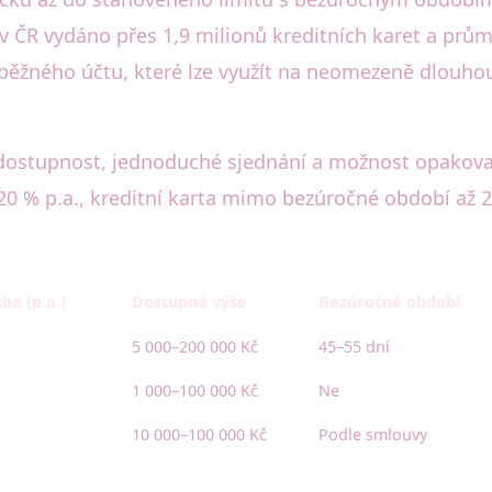
v ČR vydáno přes 1,9 milionů kreditních karet a průmě
běžného účtu, které lze využít na neomezeně dlouho
á dostupnost, jednoduché sjednání a možnost opakov
0 % p.a., kreditní karta mimo bezúročné období až 25 
a (p.a.)
Dostupná výše
Bezúročné období
5 000–200 000 Kč
45–55 dní
1 000–100 000 Kč
Ne
10 000–100 000 Kč
Podle smlouvy