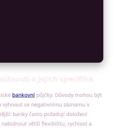
žností a jejich specifika
sické
bankovní
půjčky. Důvody mohou být
hu vyhnout se negativnímu záznamu v
tější: banky často požadují doložení
nabídnout větší flexibilitu, rychlost a