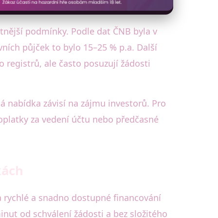
tnější podmínky. Podle dat ČNB byla v
ích půjček to bylo 15–25 % p.a. Další
 registrů, ale často posuzují žádosti
ná nabídka závisí na zájmu investorů. Pro
oplatky za vedení účtu nebo předčasné
kách
a rychlé a snadno dostupné financování
inut od schválení žádosti a bez složitého