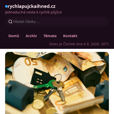
rychlapujckaihned.cz
Jednoduchá cesta k rychlé půjčce
Domů
Archiv
Témata
Kontakt
Dnes je Čtvrtek dne 6 8. 2026
· 26°C