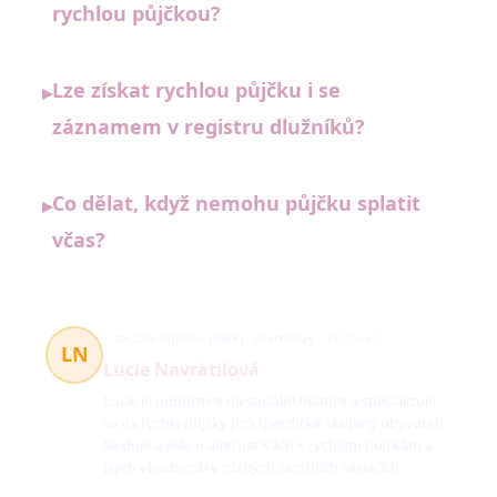
rychlou půjčkou?
Lze získat rychlou půjčku i se
▸
záznamem v registru dlužníků?
Co dělat, když nemohu půjčku splatit
▸
včas?
sociální finance, půjčky, alternativy
19 článků
LN
Lucie Navrátilová
Lucie je odbornice na sociální finance a specializuje
se na rychlé půjčky pro specifické skupiny obyvatel.
Sleduje a píše o alternativách k rychlým půjčkám a
jejich vhodnosti v různých životních situacích.