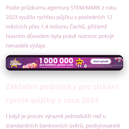
Podle průzkumu agentury STEM/MARK z roku
2023 využilo rychlou půjčku v posledních 12
měsících přes 1,4 milionu Čechů, přičemž
hlavním důvodem byla právě nutnost pokrýt
nenadálé výdaje.
Základní podmínky pro získání
rychlé půjčky v roce 2024
I když je proces výrazně jednodušší než u
standardních bankovních úvěrů, poskytovatelé