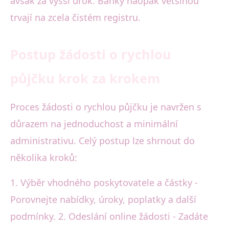
avšak za vyšší úrok. Banky naopak většinou
trvají na zcela čistém registru.
Postup žádosti o rychlou
půjčku krok za krokem
Proces žádosti o rychlou půjčku je navržen s
důrazem na jednoduchost a minimální
administrativu. Celý postup lze shrnout do
několika kroků:
1. Výběr vhodného poskytovatele a částky -
Porovnejte nabídky, úroky, poplatky a další
podmínky. 2. Odeslání online žádosti - Zadáte