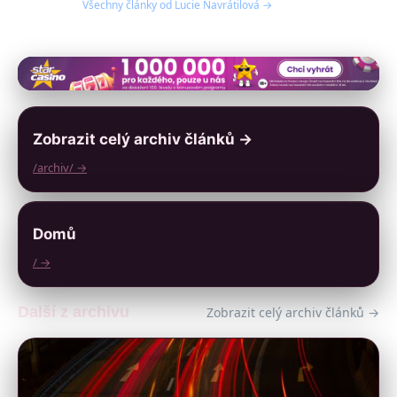
Všechny články od Lucie Navrátilová →
Zobrazit celý archiv článků →
/archiv/ →
Domů
/ →
Další z archivu
Zobrazit celý archiv článků →