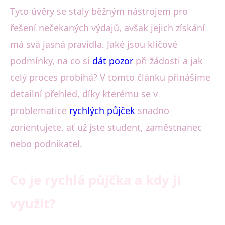
Tyto úvěry se staly běžným nástrojem pro
řešení nečekaných výdajů, avšak jejich získání
má svá jasná pravidla. Jaké jsou klíčové
podmínky, na co si
dát pozor
při žádosti a jak
celý proces probíhá? V tomto článku přinášíme
detailní přehled, díky kterému se v
problematice
rychlých půjček
snadno
zorientujete, ať už jste student, zaměstnanec
nebo podnikatel.
Co je rychlá půjčka a kdy ji
využít?