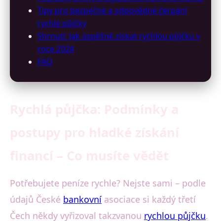
Tipy pro bezpečné a odpovědné čerpání
rychlé půjčky
Shrnutí: Jak úspěšně získat rychlou půjčku v
roce 2024
FAQ
Rychlá půjčka: Podmínky a
postupy pro hladké získání
financí – Co musíte vědět
Potřebujete peníze rychle? Nejste sami – podle
údajů České
bankovní
asociace si každý třetí
Čech někdy vyřizoval takzvanou
rychlou půjčku
.