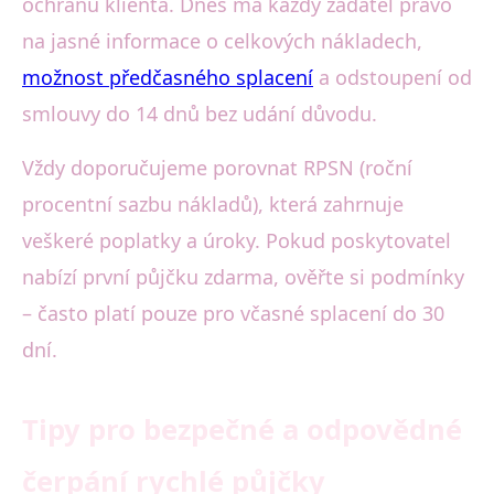
ochranu klienta. Dnes má každý žadatel právo
na jasné informace o celkových nákladech,
možnost předčasného splacení
a odstoupení od
smlouvy do 14 dnů bez udání důvodu.
Vždy doporučujeme porovnat RPSN (roční
procentní sazbu nákladů), která zahrnuje
veškeré poplatky a úroky. Pokud poskytovatel
nabízí první půjčku zdarma, ověřte si podmínky
– často platí pouze pro včasné splacení do 30
dní.
Tipy pro bezpečné a odpovědné
čerpání rychlé půjčky