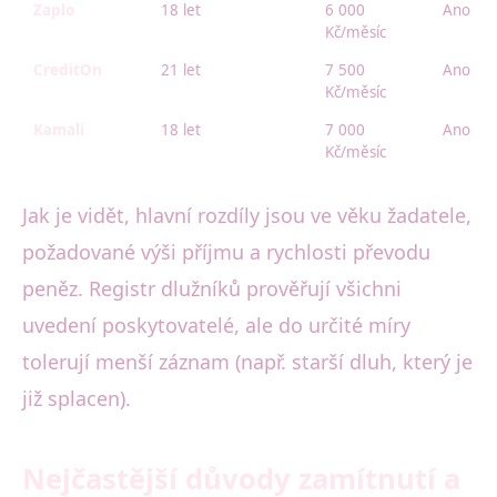
Zaplo
18 let
6 000
Ano (in
Kč/měsíc
CreditOn
21 let
7 500
Ano
Kč/měsíc
Kamali
18 let
7 000
Ano
Kč/měsíc
Jak je vidět, hlavní rozdíly jsou ve věku žadatele,
požadované výši příjmu a rychlosti převodu
peněz. Registr dlužníků prověřují všichni
uvedení poskytovatelé, ale do určité míry
tolerují menší záznam (např. starší dluh, který je
již splacen).
Nejčastější důvody zamítnutí a