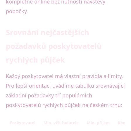
kompletně online bez nutnosti návštěvy
pobočky.
Srovnání nejčastějších
požadavků poskytovatelů
rychlých půjček
Každý poskytovatel má vlastní pravidla a limity.
Pro lepší orientaci uvádíme tabulku srovnávající
základní požadavky tří populárních
poskytovatelů rychlých půjček na českém trhu:
Poskytovatel
Min. věk žadatele
Min. příjem
Kontro