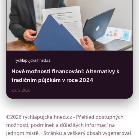
rychlapujckaihned.cz
Nové možnosti financování: Alternativy k
tradičním půjčkám v roce 2024
25. 6. 2026
©2026 rychlapujckaihned.cz - Přehled dostupných
možností, podmínek a důležitých informací na
jednom místě. · Stránku a veškerý obsah vygeneroval