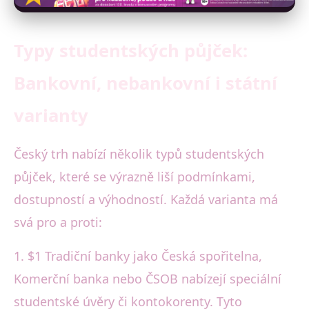
Typy studentských půjček:
Bankovní, nebankovní i státní
varianty
Český trh nabízí několik typů studentských
půjček, které se výrazně liší podmínkami,
dostupností a výhodností. Každá varianta má
svá pro a proti:
1. $1 Tradiční banky jako Česká spořitelna,
Komerční banka nebo ČSOB nabízejí speciální
studentské úvěry či kontokorenty. Tyto