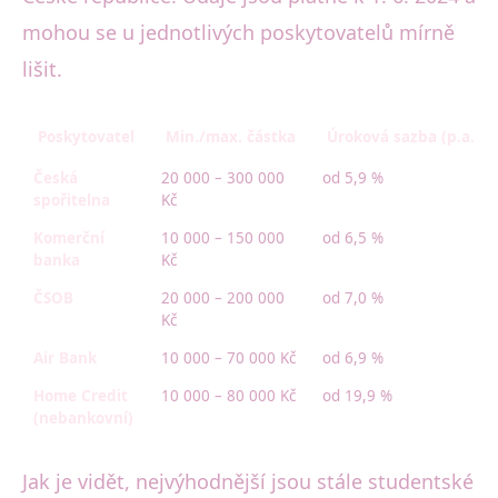
mohou se u jednotlivých poskytovatelů mírně
lišit.
Poskytovatel
Min./max. částka
Úroková sazba (p.a.)
Česká
20 000 – 300 000
od 5,9 %
spořitelna
Kč
Komerční
10 000 – 150 000
od 6,5 %
banka
Kč
ČSOB
20 000 – 200 000
od 7,0 %
Kč
Air Bank
10 000 – 70 000 Kč
od 6,9 %
Home Credit
10 000 – 80 000 Kč
od 19,9 %
(nebankovní)
Jak je vidět, nejvýhodnější jsou stále studentské