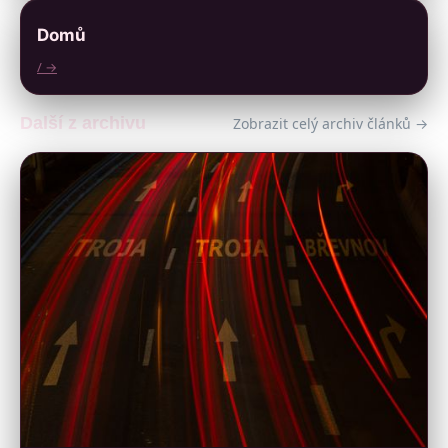
Domů
/ →
Další z archivu
Zobrazit celý archiv článků →