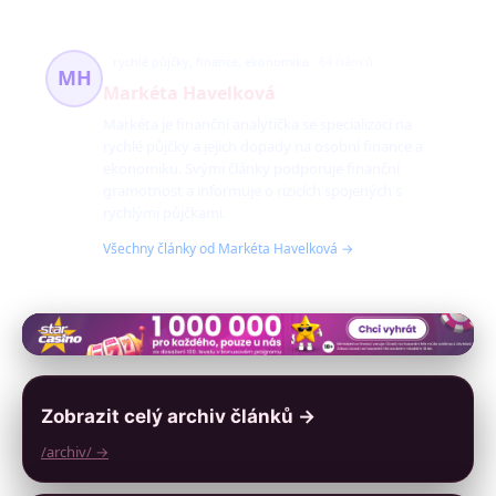
rychlé půjčky, finance, ekonomika
64 článků
MH
Markéta Havelková
Markéta je finanční analytička se specializací na
rychlé půjčky a jejich dopady na osobní finance a
ekonomiku. Svými články podporuje finanční
gramotnost a informuje o rizicích spojených s
rychlými půjčkami.
Všechny články od Markéta Havelková →
Zobrazit celý archiv článků →
/archiv/ →