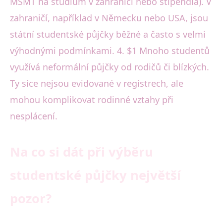
MŠMT na studium v zahraničí nebo stipendia). V
zahraničí, například v Německu nebo USA, jsou
státní studentské půjčky běžné a často s velmi
výhodnými podmínkami. 4. $1 Mnoho studentů
využívá neformální půjčky od rodičů či blízkých.
Ty sice nejsou evidované v registrech, ale
mohou komplikovat rodinné vztahy při
nesplácení.
Na co si dát při výběru
studentské půjčky největší
pozor?