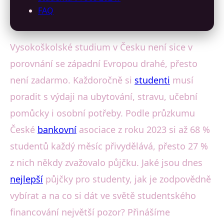
FAQ
Vysokoškolské studium v Česku není sice v
porovnání se západní Evropou drahé, přesto
není zadarmo. Každoročně si
studenti
musí
poradit s výdaji na ubytování, stravu, učební
pomůcky i osobní potřeby. Podle průzkumu
České
bankovní
asociace z roku 2023 si až 68 %
studentů každý měsíc přivydělává, přesto 27 %
z nich někdy zvažovalo půjčku. Jaké jsou dnes
nejlepší
půjčky pro studenty, jak je zodpovědně
vybírat a na co si dát ve světě studentského
financování největší pozor? Přinášíme