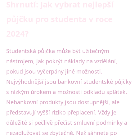
Shrnutí: Jak vybrat nejlepší
půjčku pro studenta v roce
2024?
Studentská půjčka může být užitečným
nástrojem, jak pokrýt náklady na vzdělání,
pokud jsou vyčerpány jiné možnosti.
Nejvýhodnější jsou bankovní studentské půjčky
s nízkým úrokem a možností odkladu splátek.
Nebankovní produkty jsou dostupnější, ale
představují vyšší riziko přeplacení. Vždy je
důležité si pečlivě přečíst smluvní podmínky a
nezadlužovat se zbytečně. Než sáhnete po