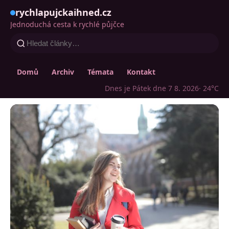
rychlapujckaihned.cz
Jednoduchá cesta k rychlé půjčce
Domů
Archiv
Témata
Kontakt
Dnes je Pátek dne 7 8. 2026
· 24°C