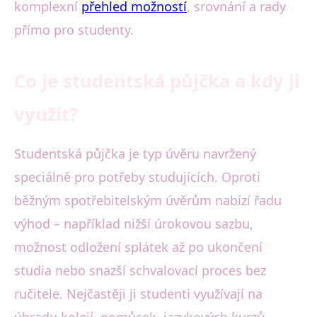
komplexní
přehled možností
, srovnání a rady
přímo pro studenty.
Co je studentská půjčka a kdy ji
využít?
Studentská půjčka je typ úvěru navržený
speciálně pro potřeby studujících. Oproti
běžným spotřebitelským úvěrům nabízí řadu
výhod – například nižší úrokovou sazbu,
možnost odložení splátek až po ukončení
studia nebo snazší schvalovací proces bez
ručitele. Nejčastěji ji studenti využívají na
úhradu kolejí, pomůcek, jazykových kurzů,