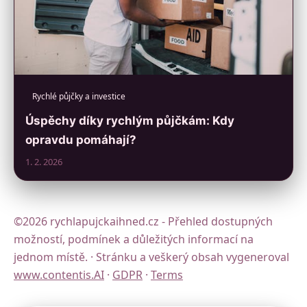
Rychlé půjčky a investice
Úspěchy díky rychlým půjčkám: Kdy
opravdu pomáhají?
1. 2. 2026
©2026 rychlapujckaihned.cz - Přehled dostupných
možností, podmínek a důležitých informací na
jednom místě. · Stránku a veškerý obsah vygeneroval
www.contentis.AI
·
GDPR
·
Terms