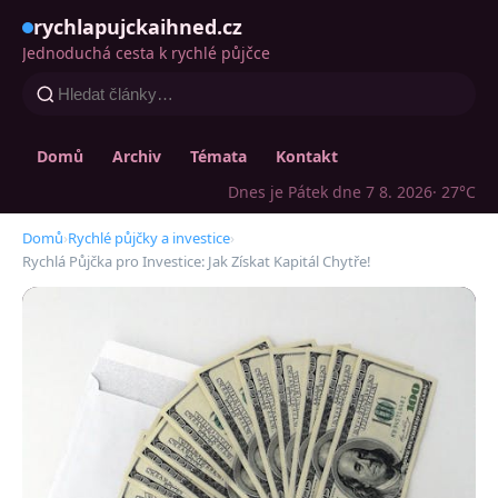
rychlapujckaihned.cz
Jednoduchá cesta k rychlé půjčce
Domů
Archiv
Témata
Kontakt
Dnes je Pátek dne 7 8. 2026
· 27°C
Domů
›
Rychlé půjčky a investice
›
Rychlá Půjčka pro Investice: Jak Získat Kapitál Chytře!