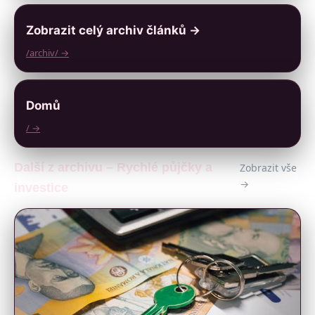
Zobrazit celý archiv článků →
/archiv/ →
Domů
/ →
Další z archivu – Rychlé půjčky a
Zobrazit vše
→
investice