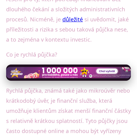
dlouhého čekání a složitých administrativních
procesů. Nicméně, je
důležité
si uvědomit, jaké
příležitosti a rizika s sebou taková půjčka nese,
a to zejména v kontextu investic.
Co je rychlá půjčka?
Rychlá půjčka, známá také jako mikroúvěr nebo
krátkodobý úvěr, je finanční služba, která
umožňuje klientům získat menší finanční částky
s relativně krátkou splatností. Tyto půjčky jsou
často dostupné online a mohou být vyřízeny