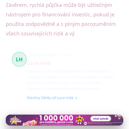
Závěrem, rychlá půjčka může být užitečným
nástrojem pro financování investic, pokud je
použita zodpovědně a s plným porozuměním
všech souvisejících rizik a vý
finanční vzdělávání
7 článků
LH
Lucie Holá
Expertka na finanční gramotnost, která vzdělává
veřejnost v oblasti správného hospodaření s penězi
a využití rychlých půjček v různých životních
situacích, včetně online prostředí a investic.
Všechny články od Lucie Holá →