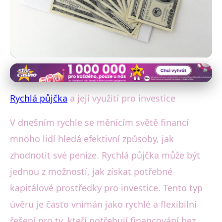
Rychlé půjčky a investice
Rychlá Půjčka pro Investice:
Rychlá půjčka
a její využití pro investice
Jak Získat Kapitál Chytře!
V dnešním rychle se měnícím světě financí
11. 1. 2026
· 4 min čtení · Autor: Lucie Holá
mnoho lidí hledá efektivní způsoby, jak
zhodnotit své peníze. Rychlá půjčka může být
jednou z možností, jak získat potřebné
kapitálové prostředky pro investice. Tento typ
úvěru je často vnímán jako rychlé a flexibilní
řešení pro ty, kteří potřebují financování bez