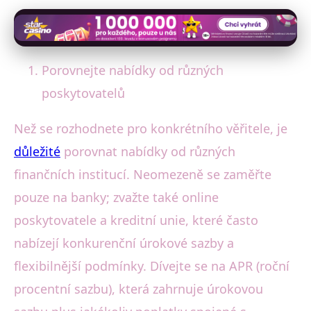
Porovnejte nabídky od různých
poskytovatelů
Než se rozhodnete pro konkrétního věřitele, je
důležité
porovnat nabídky od různých
finančních institucí. Neomezeně se zaměřte
pouze na banky; zvažte také online
poskytovatele a kreditní unie, které často
nabízejí konkurenční úrokové sazby a
flexibilnější podmínky. Dívejte se na APR (roční
procentní sazbu), která zahrnuje úrokovou