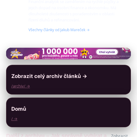
Finanční analytik se zaměřením na rychlé půjčky a
jejich dopad na osobní finance a ekonomiku. Má
dlouholeté zkušenosti s poradenstvím v oblasti
řízení dluhů a refinancování.
Všechny články od Jakub Mareček →
Zobrazit celý archiv článků →
/archiv/ →
Domů
/ →
Další z archivu – Jak správně vybírat a
Zobrazit