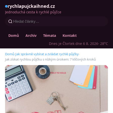
rychlapujckaihned.cz
Jednoduchá cesta k rychlé půjčce
Domů
Archiv
Témata
Kontakt
Dnes je Čtvrtek dne 6 8. 2026
· 28°C
Domů
›
Jak správně vybírat a zvládat rychlé půjčky
›
Jak získat rychlou půjčku s nízkým úrokem: 7 klíčových kroků