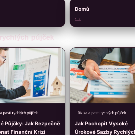
Domů
/ →
i rychlých půjček
 a pasti rychlých půjček
Rizika a pasti rychlých půjček
é Půjčky: Jak Bezpečně
Jak Pochopit Vysoké
nat Finanční Krizi
Úrokové Sazby Rychlýc