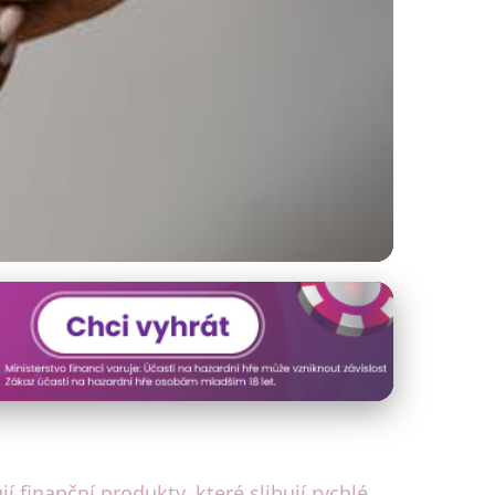
a Řešení
 finanční produkty, které slibují rychlé