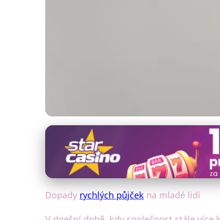
Rizika a pasti rychlých půjček
Dopady Rychlých P
27. 1. 2026
· 4 min čtení · Autor: Jakub Mareček
Dopady
rychlých půjček
na mladé lidi
V dnešní době, kdy společnost stále více k