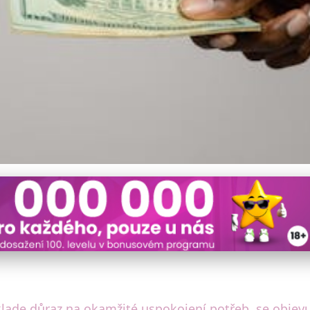
ůjček na Mladé: Rizika 
lade důraz na okamžité uspokojení potřeb, se objevují