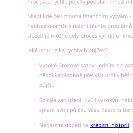
Proč jsou rychlé půjčky populární mezi m
Mladí lidé čelí mnoha finančním výzvám - o
nabízejí okamžité řešení těchto problémů 
služeb je možné celý proces vyřídit onlin
Jaké jsou rizika rychlých půjček?
Vysoké úrokové sazby: Jedním z hlav
několikanásobně převýšit úroky běžný
půjčil.
Spirála zadlužení: Kvůli vysokým nák
splatit svoji půjčku včas, často si b
Negativní dopad na
kreditní historii
: