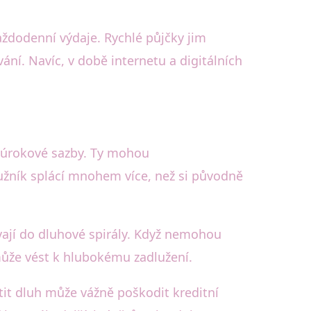
každodenní výdaje. Rychlé půjčky jim
ní. Navíc, v době internetu a digitálních
 úrokové sazby. Ty mohou
užník splácí mnohem více, než si původně
vají do dluhové spirály. Když nemohou
 může vést k hlubokému zadlužení.
tit dluh může vážně poškodit kreditní