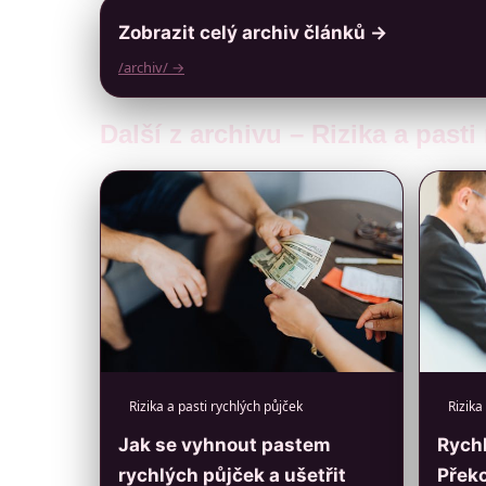
Zobrazit celý archiv článků →
/archiv/ →
Další z archivu – Rizika a past
Rizika a pasti rychlých půjček
Rizika
Jak se vyhnout pastem
Rychl
rychlých půjček a ušetřit
Překo