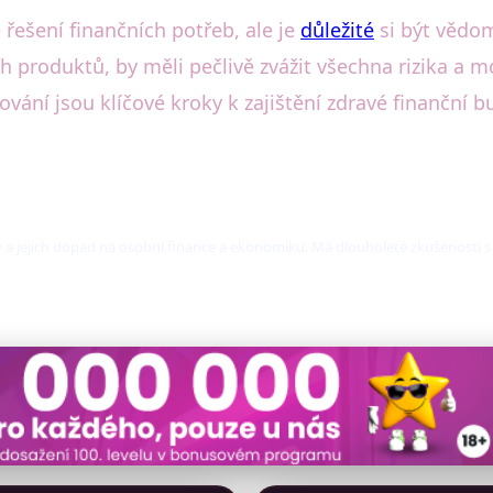
ešení finančních potřeb, ale je
důležité
si být vědom
h produktů, by měli pečlivě zvážit všechna rizika a m
nování jsou klíčové kroky k zajištění zdravé finanční 
 a jejich dopad na osobní finance a ekonomiku. Má dlouholeté zkušenosti s 