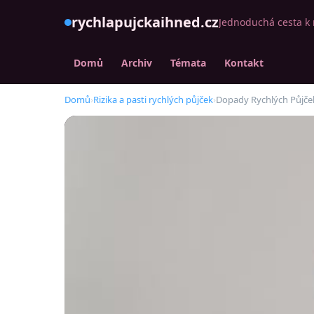
rychlapujckaihned.cz
Jednoduchá cesta k 
Domů
Archiv
Témata
Kontakt
Domů
›
Rizika a pasti rychlých půjček
›
Dopady Rychlých Půjček