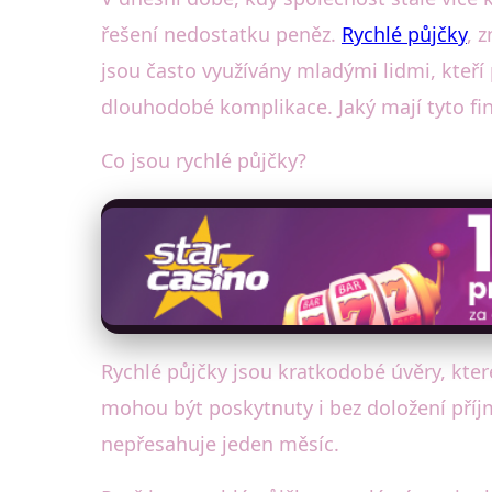
řešení nedostatku peněz.
Rychlé půjčky
, 
jsou často využívány mladými lidmi, kteří
dlouhodobé komplikace. Jaký mají tyto fi
Co jsou rychlé půjčky?
Rychlé půjčky jsou kratkodobé úvěry, které
mohou být poskytnuty i bez doložení příjm
nepřesahuje jeden měsíc.