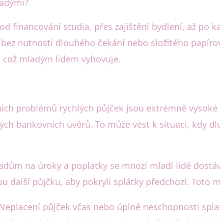
ladými?
d financování studia, přes zajištění bydlení, až po 
bez nutnosti dlouhého čekání nebo složitého papírová
e, což mladým lidem vyhovuje.
ních problémů rychlých půjček jsou extrémně vysoké
ch bankovních úvěrů. To může vést k situaci, kdy dl
ladům na úroky a poplatky se mnozí mladí lidé dostá
erou další půjčku, aby pokryli splátky předchozí. Toto
 Neplacení půjček včas nebo úplné neschopnosti spla