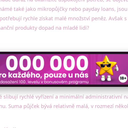
známé také jako mikropůjčky nebo payday loans, jsou
 potřebují rychle získat malé množství peněz. Avšak s
nanční produkty dopad na mladé lidi?
 slibují rychlé vyřízení a minimální administrativní n
u. Suma půjček bývá relativně malá, v rozmezí několi