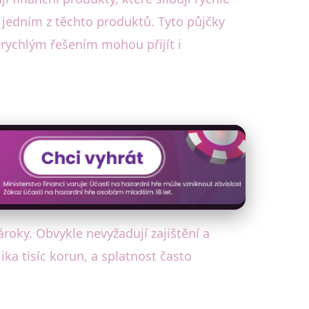
 jedním z těchto produktů. Tyto půjčky
 rychlým řešením mohou přijít i
ároky. Obvykle nevyžadují zajištění a
ka tisíc korun, a splatnost často