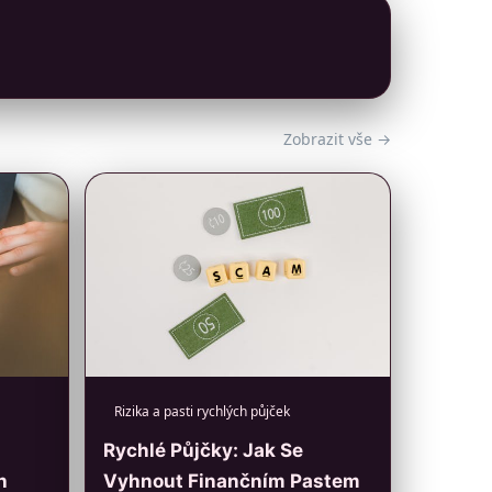
Zobrazit vše →
Rizika a pasti rychlých půjček
Rychlé Půjčky: Jak Se
h
Vyhnout Finančním Pastem