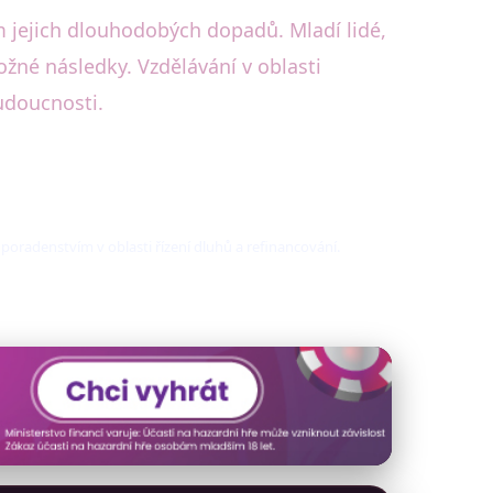
 jejich dlouhodobých dopadů. Mladí lidé,
ožné následky. Vzdělávání v oblasti
budoucnosti.
poradenstvím v oblasti řízení dluhů a refinancování.