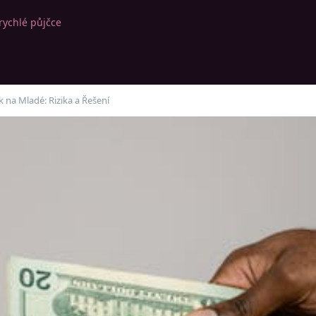
rychlé půjčce
 na Mladé: Rizika a Řešení