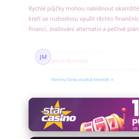
Rychlé půjčky mohou nabídnout okamžité ř
kteří se rozhodnou využít těchto finančníc
financí, zvažování alternativ a pečlivé plá
rychlé půjčky, finance
47 článků
JM
Jakub Mareček
Finanční analytik se zaměřením na rychlé půjčky
Všechny články od Jakub Mareček →